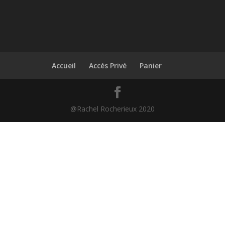
Accueil
Accés Privé
Panier
@Rachel Rocherieux 2020